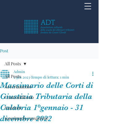
Post
All Posts
Admin
All Posts
2 giu 2023
Tempo di lettura: 1 min
Massimario delle Corti di
Accertamento
Giustizia Tributaria della
Contradditorio
Calabria 1°gennaio - 31
Sanzioni
dicembre 2022
massimario cassazione