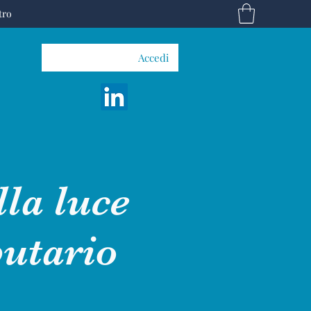
tro
Accedi
lla luce
butario