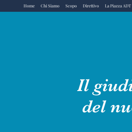
Home
Chi Siamo
Scopo
Direttivo
La Piazza ADT
Il giud
del nu