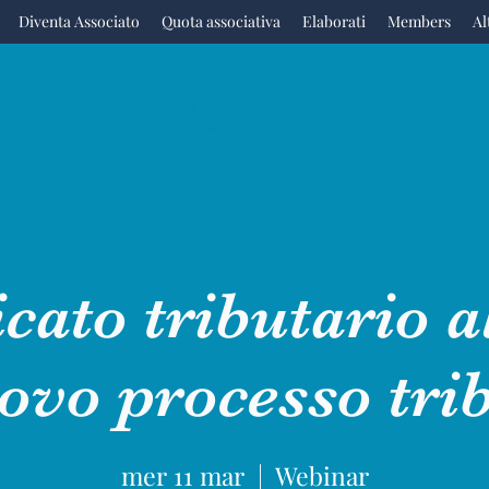
Diventa Associato
Quota associativa
Elaborati
Members
Al
icato tributario a
ovo processo tri
mer 11 mar
  |  
Webinar