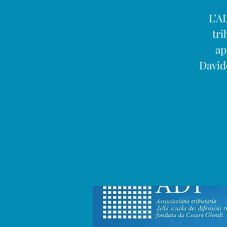
L’A
tri
ap
Davide