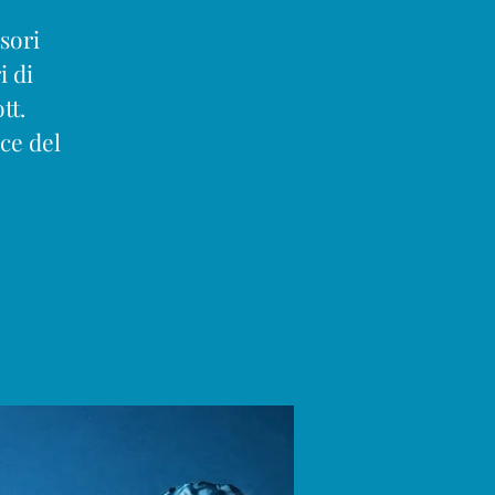
sori
i di
tt.
uce del