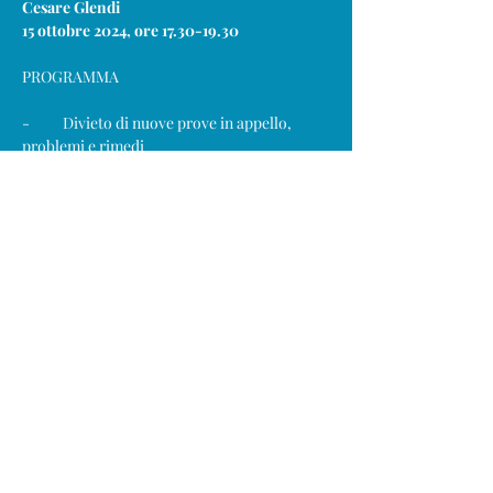
Cesare Glendi
15 ottobre 2024, ore 17.30-19.30 
PROGRAMMA
-          Divieto di nuove prove in appello, 
problemi e rimedi
-          La tutela cautelare
L’Associazione Culturale della Scuola
dei Difensori Tributari
segretario.adt@gmail.com
Via Bartolomeo Bosco, 31, 16121 Genova GE
Cod.Fiscale
97463430153